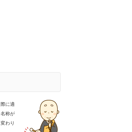
る際に適
な名称が
に変わり