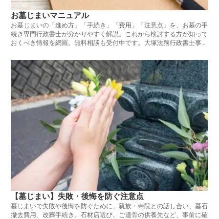
お墓じまいマニュアル
お墓じまいの「進め方」「手続き」「費用」「注意点」を、お墓の手
続き専門行政書士が分かりやすく解説。これから検討する方が知って
おくべき情報を網羅。無料相談も受付中です。大塚法務行政書士事務
所。
【墓じまい】失敗・後悔を防ぐ注意点
墓じまいで失敗や後悔を防ぐために、親族・寺院との話し合い、墓石
撤去費用、改葬手続き、石材店選び、ご遺骨の供養先など、事前に確