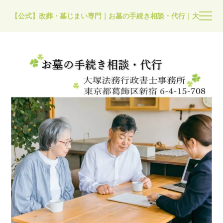
【公式】改葬・墓じまい専門｜お墓の手続き相談・代行｜大塚法務