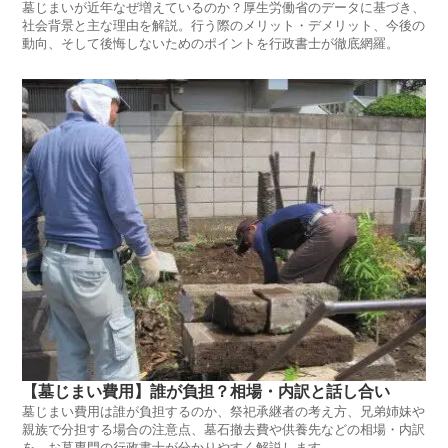
墓じまいが近年なぜ増えているのか？厚生労働省のデータに基づき、
社会背景と主な理由を解説。行う際のメリット・デメリット、今後の
動向、そして後悔しないためのポイントを行政書士が徹底網羅。
【墓じまい費用】誰が負担？相場・内訳と話し合い
墓じまい費用は誰が負担するのか、祭祀承継者の考え方、兄弟姉妹や
親族で分担する場合の注意点、墓石撤去費や供養先などの相場・内訳
を、お墓専門の行政書士が分かりやすく解説します。