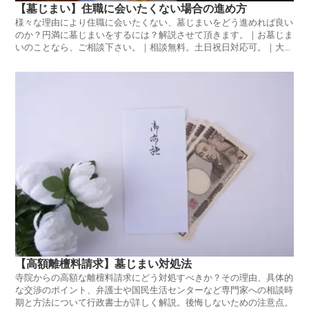
【墓じまい】住職に会いたくない場合の進め方
様々な理由により住職に会いたくない、墓じまいをどう進めれば良い
のか？円満に墓じまいをするには？解説させて頂きます。｜お墓じま
いのことなら、ご相談下さい。｜相談無料。土日祝日対応可。｜大塚
法務行政書士事務所（東京都 葛飾区）
【高額離檀料請求】墓じまい対処法
寺院からの高額な離檀料請求にどう対処すべきか？その理由、具体的
な交渉のポイント、弁護士や国民生活センターなど専門家への相談時
期と方法について行政書士が詳しく解説。後悔しないための注意点。