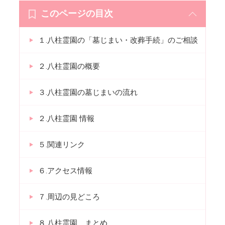
このページの目次
１.八柱霊園の「墓じまい・改葬手続」のご相談
２.八柱霊園の概要
３.八柱霊園の墓じまいの流れ
２.八柱霊園 情報
５.関連リンク
６.アクセス情報
７.周辺の見どころ
８.八柱霊園 まとめ