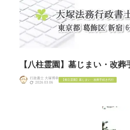
【八柱霊園】墓じまい・改葬
行政書士 大塚博幸
【都立霊園】墓じまい・改葬手続き代行
2026.03.06