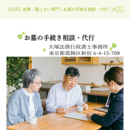
【公式】改葬・墓じまい専門｜お墓の手続き相談・代行｜大塚法務