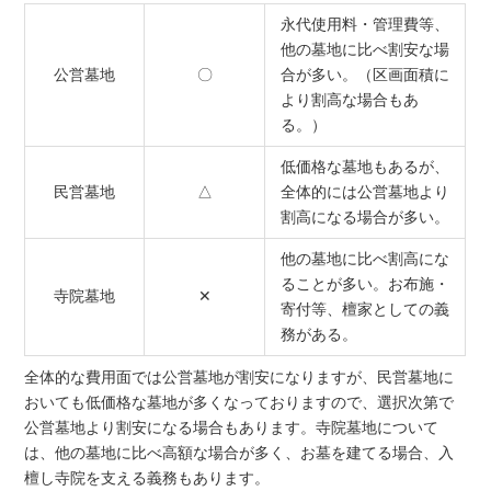
永代使用料・管理費等、
他の墓地に比べ割安な場
公営墓地
〇
合が多い。（区画面積に
より割高な場合もあ
る。）
低価格な墓地もあるが、
民営墓地
△
全体的には公営墓地より
割高になる場合が多い。
他の墓地に比べ割高にな
ることが多い。お布施・
寺院墓地
✕
寄付等、檀家としての義
務がある。
全体的な費用面では公営墓地が割安になりますが、民営墓地に
おいても低価格な墓地が多くなっておりますので、選択次第で
公営墓地より割安になる場合もあります。寺院墓地について
は、他の墓地に比べ高額な場合が多く、お墓を建てる場合、入
檀し寺院を支える義務もあります。