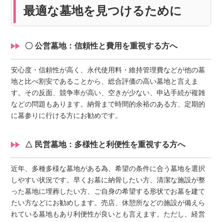
最適な墓地を見つけるために
〇 公営墓地：信頼性と費用を重視する方へ
安心度・信頼性が高く、永代使用料・維持管理費などが他の墓
地と比べ割安であることから、総合評価の高い墓地と言えま
す。その反面、競争率が高い、空きが少ない、申込手続が複雑
などの問題もあります。納骨まで時間的余裕のある方、定期的
に墓参りに行ける方にお勧めです。
△ 民営墓地：多様性と利便性を重視する方へ
近年、多種多様な墓地がある為、希望の条件に合う墓地を選択
しやすい状況です。早くお墓に納骨したい方、清潔な施設が整
った墓地に埋葬したい方、ご自身の希望する形状でお墓を建て
たい方などにお勧めします。売店、休憩所などの施設が備えら
れている墓地もあり利便性が良いとも言えます。ただし、経営