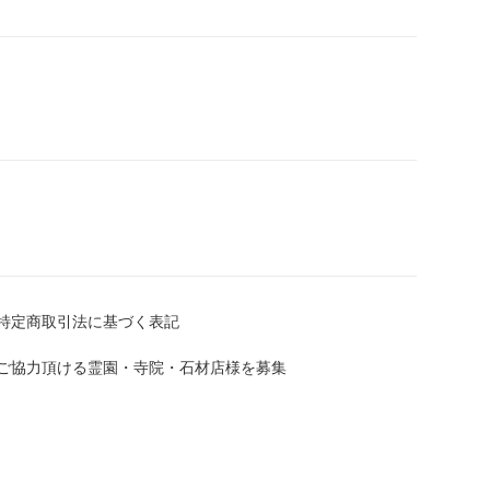
潔に記入します。「墓地移転の為」
葬先の寺院や霊園の住所、名称を記入
係）改葬許可申請を行う申請者自身
の続き柄：故人から見た申請者の続柄
ます。墓地使用者等との関係：現在
身がお墓の所有権者であれば「本
必要になります。⑤埋葬の事実証明
ていることを、墓地管理者（寺院の
に、墓地管理者の記名・押印をもら
）は記入しておいたうえで、管理者
成に応じない場合の考え方について
くれない場合の対応方法3. 改葬許
が必要です。必要な書類は自治体に
特定商取引法に基づく表記
骨）事実証明書（原本）：現在のお
書に記載した遺骨が埋葬されている
ご協力頂ける霊園・寺院・石材店様を募集
証明書が不要になります。・受入れ
る書類で、遺骨を受け入れることを
使用許可証の原本提示でも申請可能
者でない方が申請する場合、自治体
死亡記載のある戸籍：自治体によ