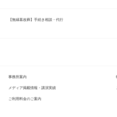
と、新しい改葬先の情報です。改葬の理由：なぜ改葬するのか、その理由を簡
規に墓地を購入した為」など具体的な理由を記入します。場所： 新しい改
ます。④申請者の情報（住所・氏名、死亡者との続き柄、墓地使用者等との関
【無縁墓改葬】手続き相談・代行
報です。住所・氏名： 申請者の現在の住所と氏名を記入します。死亡者と
例：「子」「孫」など）と、申請者から見た故人の続柄を記入する場合があり
お墓の所有権者（契約者や祭祀承継者など）との関係を記入します。申請者自
」と記入します。所有権者以外の方が申請する場合は、所有権者の承諾書等が
請書の所定の欄、または自治体指定の別用紙にて、現在遺骨が墓所に埋葬され
職、霊園の管理者など）に証明してもらう必要があります。申請書のこの項目
ます。事前に申請書の記入項目のうち、管理者証明欄以外の項目（①～④など
証明をお願いするとスムーズです。なお、寺院や墓地管理者が埋蔵証明書の作
以下のページで整理しています。→ 【改葬手続き】埋蔵証明書を寺院が出して
申請に必要な添付書類改葬許可申請には、申請書以外にもいくつかの添付書類
事務所案内
って異なりますが、一般的には以下のような書類が求められます。・埋葬（納
の管理者（住職、霊園等の管理者）が発行する書類です。墓所に改葬許可申請
メディア掲載情報・講演実績
実を証明してもらう書類です。改葬許可申請書に証明欄がある場合は、別紙の
明書（原本）または使用許可証（原本提示）：新しい改葬先の管理者が発行す
ご利用料金のご案内
明するものです。既に新しい墓地などの使用契約を結んでいる場合は、通常、
す。・墓地使用者の同意書（申請者が墓地使用者以外の場合）：墓地の所有権
より所有者の承諾書・同意書の添付を求められる場合があります。・遺骨者の