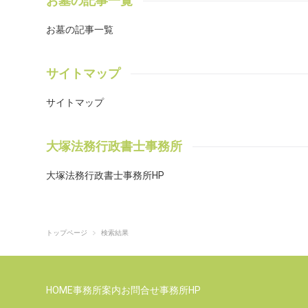
お墓の記事一覧
り
者
お墓の記事一覧
書
の
確認
サイトマップ
所
お墓
サイトマップ
れば
ます
原
大塚法務行政書士事務所
わせ
テ
大塚法務行政書士事務所HP
に
と
政
トップページ
検索結果
葬
用
これ
さ
HOME
事務所案内
お問合せ
事務所HP
書士