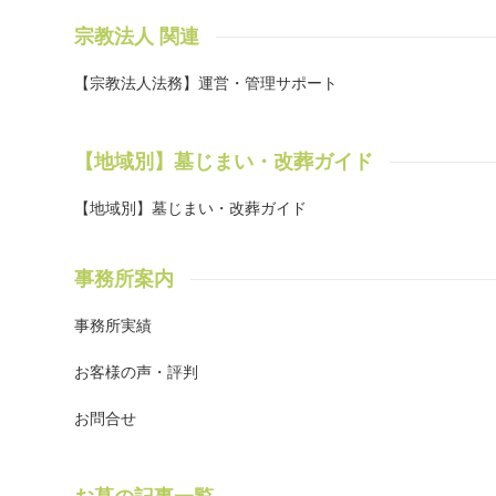
由
宗教法人 関連
「新
し
【宗教法人法務】運営・管理サポート
の情
（
の
【地域別】墓じまい・改葬ガイド
人
申
【地域別】墓じまい・改葬ガイド
住
い
に
事務所案内
は、
可
事務所実績
よ
墓
お客様の声・評判
事
証
お問合せ
証
で
に