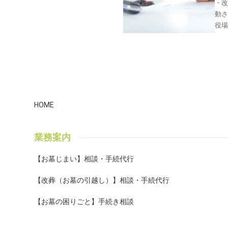
・
動
役
進
に
くだ
各自
課
問す
書の
HOME
いで
用
業務案内
筒
して
【お墓じまい】相談・手続代行
う
す。
【改葬（お墓の引越し）】相談・手続代行
住所
が不
【お墓の困りごと】手続き相談
の
在
月日