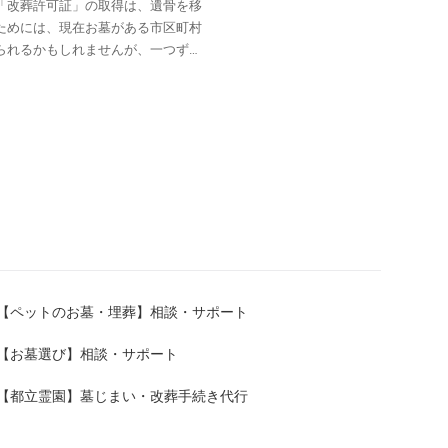
「改葬許可証」の取得は、遺骨を移
ためには、現在お墓がある市区町村
られるかもしれませんが、一つずつ
、主な記入項目、添付書類、提出先
町村に確認する際の参考としてご覧
区町村役場の窓口で入手する方法と、
口での入手役場の担当部署（福祉
か確認し、受け取ります。窓口で質
、公式ホームページで改葬許可申請
キーワードで検索すると見つけやす
お住まいの場合など、郵送で申請書
が可能か、必要な手続き（返信用封
や必要書類についても合わせて確認
）改葬許可申請書には、主に以下のよ
【ペットのお墓・埋葬】相談・サポート
が、基本的な内容は共通していま
報です。本籍・住所：死亡時の本籍と
【お墓選び】相談・サポート
：戸籍などが手元になく、本籍や住所
確認してください。② 埋葬又は火葬
【都立霊園】墓じまい・改葬手続き代行
月日に関する情報です。場所：現
に埋葬された年月日（または火葬年
。③ 改葬の理由・場所改葬を行う理