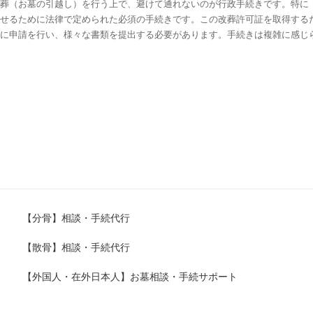
改葬（お墓の引越し）を行う上で、避けて通れないのが行政手続きです。特に
させるために法律で定められた必須の手続きです。この改葬許可証を取得する
場に申請を行い、様々な書類を提出する必要があります。手続きは複雑に感じ
めれば難しいものではありません。この記事では、改葬許可申請書の取得方法
ついて整理しています。これからご自身で手続きを進める方は、申請先の市区
さい。1. 改葬許可申請書の取得方法改葬許可申請書は、現在お墓がある市
治体のホームページからダウンロードする方法が一般的です。（1）役場窓
、戸籍住民課など、自治体により異なります）に改葬許可申請書の用紙がある
ることも可能です。（2）ホームページからのダウンロード多くの自治体は
様式を公開しています。「〇〇市 改葬許可申請書 ダウンロード」といった
しょう。ダウンロードして印刷し使用できます。（3）郵送での依頼遠方に
紙を送ってもらうことも可能です。事前に役場に連絡し、郵送での申請書請求
の送付など）を確認してください。申請書を入手する際に、手続き全体の流れ
おくとスムーズです。2. 改葬許可申請書への記入方法（項目別の詳細解説
【分骨】相談・手続代行
な項目を記入します。自治体によって様式や項目が若干異なる場合があります
① 死亡者の本籍・住所・氏名・性別埋葬されている故人（遺骨の主）の情
【散骨】相談・手続代行
を記入します。氏名・性別： 故人の氏名と性別を記入します。不明な場合
明な場合は、「不詳」と記入できる場合があります。事前に役場の担当者に
【外国人・在外日本人】お墓相談・手続サポート
場所・年月日現在、遺骨が埋葬されている（または火葬された）場所とその年
、遺骨が埋葬されている墓所の正確な住所を記入します。年月日：現在の場所
）を記入します。正確な年月日が分からない場合は、「不詳」と記入します