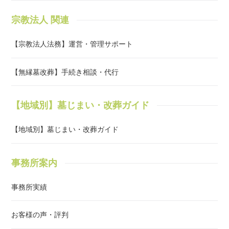
が、現在では、多くの お墓じまい・お墓の引越し（改葬）等の ご相
宗教法人 関連
談・ご依頼を頂くまでになりました。又、妻の実家が寺院を運営して
おり、お寺の事も様々な知識を得ることが出来ます。そこも、お墓の
手続きを専門にした理由の１つになります。Q2.そちらに、お願いす
【宗教法人法務】運営・管理サポート
るメリットは何ですか？A．お客様 ご自身の負担軽減など 様々な理
由があります。当事務所にご依頼頂いた場合、「寺院・霊園等に提出
【無縁墓改葬】手続き相談・代行
する書類」、「役所に提出する書類」等の確認から収集・提出等一式
まとめて行わせて頂きます。（石材店からの見積書取得含む。）墓じ
まい・改葬を行う場合、通常では、①寺院等へのご挨拶、②改葬許可
【地域別】墓じまい・改葬ガイド
申請書 取得及び添付資料の確認、③改葬先からの受入れ証明書取
得、④改葬許可申請書に管理者の記名押印を頂く、⑤許可申請・取得
【地域別】墓じまい・改葬ガイド
になります。その他、各関係先との日程調整の上、実際に行う日を決
定します。当事務所では、手続関係から現地立会いまで、全てお任せ
頂けますので、何度も寺院・役所に行く手間と時間が解消されます。
事務所案内
Q3.行政書士事務所なら どこに頼んでも同じですが？A．専門が異な
ります。お墓の手続きを専門としている事務所は非常に少ない状況で
事務所実績
す。行政書士が扱う業務は、多岐にわたります。その中でも、専門の
経験・実績がある事務所が、より安心してご相談頂けるかと思いま
す。当事務所は、数少ない 「お墓の手続き専門」に行っている 行政
お客様の声・評判
書士事務所ですので、その経験・実績により お客様への的確なアド