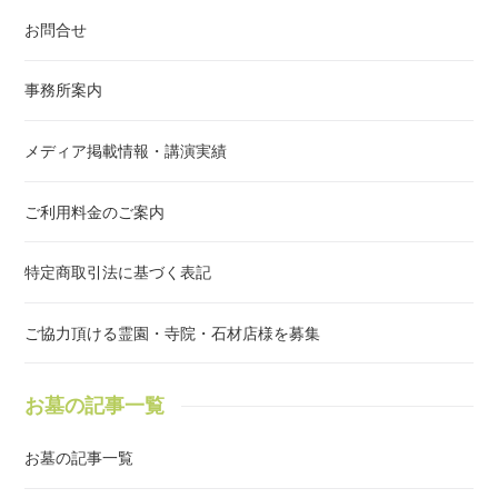
バイスが可能となります。お墓の引越し（改葬）には、様々な費用等
お問合せ
が必要になる上、下記の様な問題も発生いたします。何処に お墓の
撤去を頼んだら良いか？ご遺骨の運搬はどうすればよいか？ご自身で
立会い出来ないが、どうすればよいか？撤去費用の金額は妥当か？な
事務所案内
ど・・専門に行っている 当事務所では、この様な問題に対し経験に
基づいたアドバイスが可能です。Q4.相談料は、掛かりますか？A．
メディア掲載情報・講演実績
相談無料です。当事務所へのご相談は無料です。お墓の事から終活・
遺言書・相続等の問題も併せてご相談頂けます。ご相談の際には、ご
自身の状況等をお聞かせ頂き、どの様に進めれば良いか？などアドバ
ご利用料金のご案内
イスをさせて頂きます。※無料相談は、お電話又はご来所頂いた場合
になります。ご指定の場所へお伺いさせて頂く場合、事務所からお伺
特定商取引法に基づく表記
い先までの交通費をご請求させて頂きます。※同一案件の繰返しのご
相談の場合、アドバイス料を頂く場合あります。Q5.お墓じまい・改
葬は、どこまでお願いできますか？現地立会など全てお任せ頂けま
ご協力頂ける霊園・寺院・石材店様を募集
す。当事務所は行政書士事務所ですので、改葬手続はもちろんのこと
各寺院・霊園等の日程調整から、当日立会いまで代行可能です。※ほ
とんどの お客様に出骨から納骨までお任せ頂いております。つま
お墓の記事一覧
り、当事務所に状況をお聞かせ頂き、何度かお電話等にて確認させて
頂ければ、後は、ご納骨後にお墓参りへ行って頂くのみとなります。
お墓の記事一覧
Q6.全国、どこでも大丈夫ですか？全国どこからでも ご相談可能で