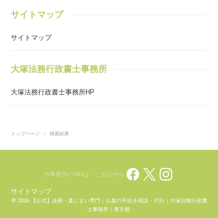
す。当事務所では、遠方からのご相談も多く頂いております。（海外
からのご相談も頂いております。）原則、ご依頼頂く場合には、お客
サイトマップ
様に直接 お会いして お話を お伺いさせて頂きますが、遠方の方の場
合は、お電話・メール等にて対応させて頂いております。お墓の所在
サイトマップ
地、管理者の連絡先、改葬先等について確認させて頂き、当事務所へ
の委任状等を郵送にてお送りさせて頂きます。Q7.分骨手続き お願い
できますか？A．手続きだけでも 可能です。現在所有する お墓から
大塚法務行政書士事務所
分骨する場合、通常、 墓地管理者に証明書を頂き、分骨先の管理者
に証明書を提出するかたちになります。※自治体が運営している墓地
大塚法務行政書士事務所HP
に分骨する場合は、分骨元の墓地を管轄する自治体に許可申請を行う
場合があります。又、火葬場から直接分骨する場合も 同様の許可が
必要になる場合があります。当事務所にご依頼頂いた場合、自治体
（市区町村）に確認の上、手続きを進めていきます。Q8.散骨手続き
トップページ
検索結果
お願いできますか？A．手続きだけでも 可能です。現在散骨について
明確な法律はありませんが、散骨業者に提出する書類として 改葬許
可書を 求められる場合があります。改葬許可書は、お墓の引越し
（改葬）と同様の手続が必要になります。自治体により 散骨の場合
当事務所のSNSは、こちらから
は、許可書を出さない自治体もありますので、散骨業者、管轄市区町
サイトマップ
村に確認をしながら手続を進めさせて頂きます。Q9.いつ相談すれば
© 2026 【公式】改葬・墓じまい専門｜お墓の手続き相談・代行｜大塚法務行政書
良いですか？A.墓じまい・改葬をお考えになった時点でご相談下さ
士事務所｜東京都.
い。墓じまい・改葬には、お墓の撤去等の費用が掛かります。当事務