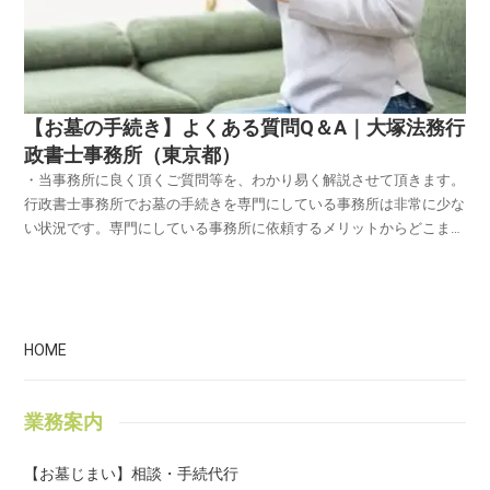
【お墓の手続き】よくある質問Q＆A｜大塚法務行
政書士事務所（東京都）
・当事務所に良く頂くご質問等を、わかり易く解説させて頂きます。
行政書士事務所でお墓の手続きを専門にしている事務所は非常に少な
い状況です。専門にしている事務所に依頼するメリットからどこまで
サポート可能なのか？などQ＆A形式にお答させて頂きます。お墓の
相談がしたい。手続をお願いしたい。とお考えの場合、参考にご覧く
ださい。Q1.なぜ、お墓の手続を専門に行っているのですか？A．理
由があります。私自身の事になりますが、若い時に 父親が亡くな
り、お墓も無かった為、「お墓をどうすれば良いか？」という問題が
HOME
発生しました。「場所は、何処にすれば良いのか？」、「費用は、幾
らくらい掛かるのか？」、「お墓の事は、何処に聞けば良いのか？」
業務案内
何も わからない状態でした。又、当時は、都内の狭い所より 父の生
まれ育った田舎に お墓を建てる方が環境が良いと思い、家族と相談
し 田舎にお墓を建てることになりました。・・・しかし、年数が経
【お墓じまい】相談・手続代行