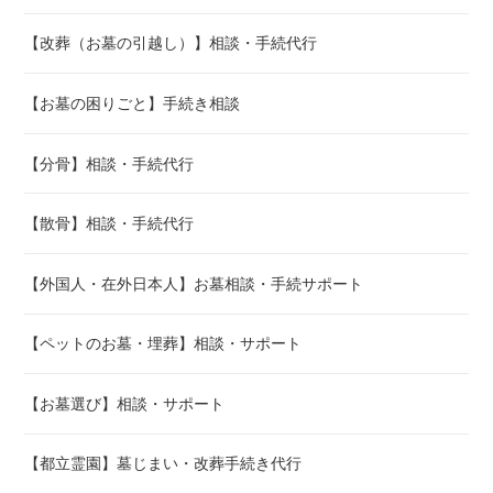
つうちに「失敗だったのでは？」と思い始めました。遠くに お墓を
建てるのは、自然が豊かで良いこともありますが、忘れていけないの
【改葬（お墓の引越し）】相談・手続代行
は【 お墓参りに 行く人も 年を取るということです。】あまり、交通
の便が 良くない所では、電車に 何時間も乗り 更にバスに乗って 数十
分など。お墓参りに行くのが、非常に困難になってきます。ならば、
【お墓の困りごと】手続き相談
最初から お墓参りに すぐ行ける都内近郊の方が良かったのでは？と
考え始めました。しかし、実際に田舎のお墓を東京近郊に、改葬する
【分骨】相談・手続代行
には どうすれば良いのか？こちらも、誰に聞いて良いか？わかりま
せん。費用も幾らぐらい掛かるのでしょうか？石材店から墓石を購入
すれば、色々と教えてくれるかもしれません。しかし、どこの石材店
【散骨】相談・手続代行
で買うのが良いのか？場所は、どこが良いのか？など様々な疑問点が
発生します。私自身この様な問題で 非常に悩み、相談先が 見当たら
【外国人・在外日本人】お墓相談・手続サポート
なかったこと、石材店等業者に聞くと催促の電話がありそうで聞きず
らかったこと、などの理由により結局、改葬問題は、そのままに な
ってしまいました・・・その後、会社員から行政書士として独立し、
【ペットのお墓・埋葬】相談・サポート
どの様な 業務を専門にするか？考えましたが、私自身が経験し 非常
に困った、お墓の手続きを専門にしたいと考えました。お墓の総合的
【お墓選び】相談・サポート
なアドバイスをしてくれる所は非常に少ない為、客観的で専門的な
アドバイス、 ご高齢等で改葬手続が出来ない方へも、気軽に相談頂
けるサポートなど「お墓の事は、ここに聞けば大丈夫。」と言われる
【都立霊園】墓じまい・改葬手続き代行
事務所を 目指して始めました。色々な、苦労・失敗もありました